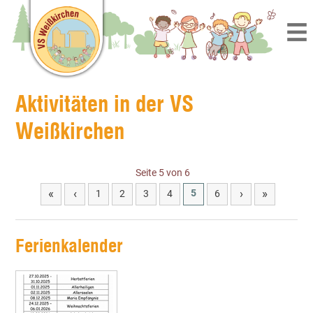
Aktivitäten in der VS
Weißkirchen
Seite 5 von 6
«
‹
›
»
5
1
2
3
4
6
Ferienkalender