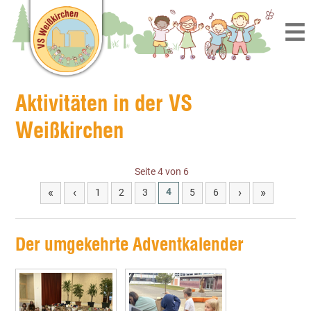
Aktivitäten in der VS
Weißkirchen
Seite 4 von 6
«
‹
›
»
4
1
2
3
5
6
Der umgekehrte Adventkalender