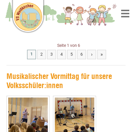
Seite 1 von 6
›
»
1
2
3
4
5
6
Musikalischer Vormittag für unsere
Volksschüler:innen