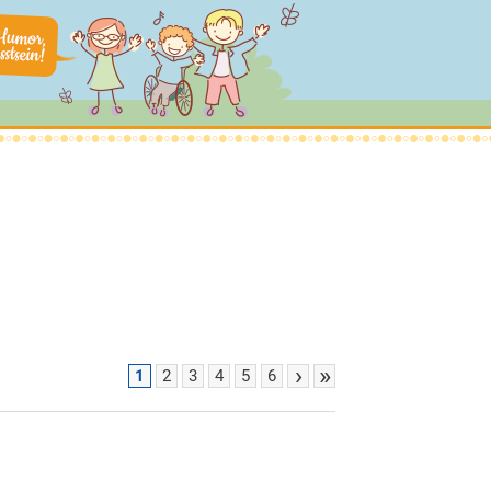
›
»
1
2
3
4
5
6