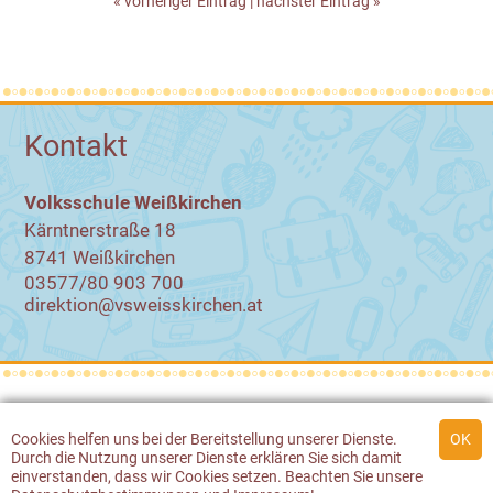
« vorheriger Eintrag
|
nächster Eintrag »
Kontakt
Volksschule Weißkirchen
Kärntnerstraße 18
8741 Weißkirchen
03577/80 903 700
direktion@vsweisskirchen.at
© 2026 Volksschule Weißkirchen
Cookies
helfen uns bei der Bereitstellung unserer Dienste.
Durch die Nutzung unserer Dienste erklären Sie sich damit
Werbeagentur Gössler & Sailer
einverstanden, dass wir
Cookies
setzen. Beachten Sie unsere