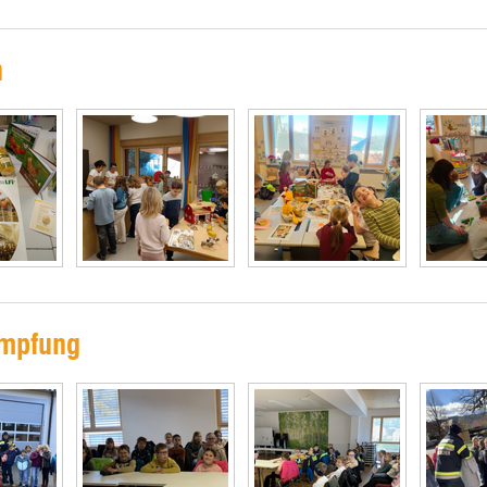
n
ämpfung