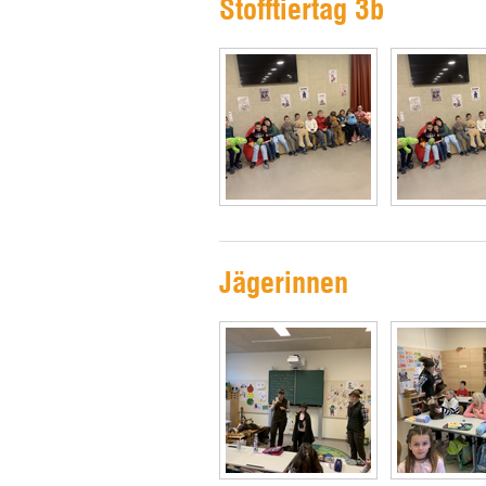
Stofftiertag 3b
Jägerinnen