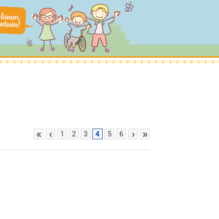
«
‹
›
»
1
2
3
4
5
6