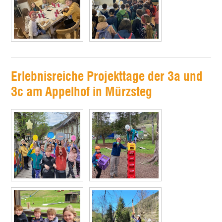
Erlebnisreiche Projekttage der 3a und
3c am Appelhof in Mürzsteg