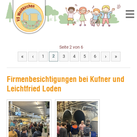
Seite 2 von 6
«
‹
›
»
2
1
3
4
5
6
Firmenbesichtigungen bei Kufner und
Leichtfried Loden