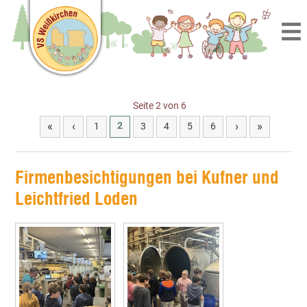
Seite 2 von 6
«
‹
›
»
2
1
3
4
5
6
Firmenbesichtigungen bei Kufner und
Leichtfried Loden